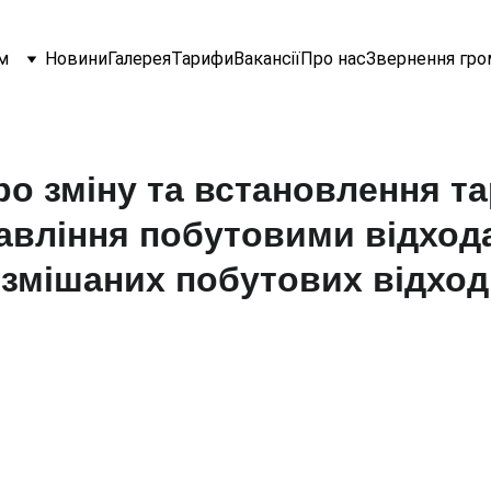
м
Новини
Галерея
Тарифи
Вакансії
Про нас
Звернення гро
ро зміну та встановлення т
равління побутовими відхо
 змішаних побутових відход