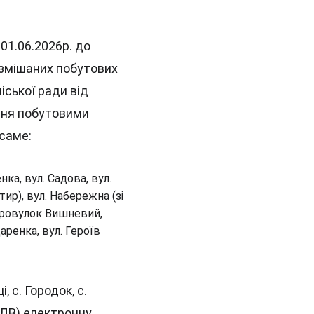
1.06.2026р. до 
 змішаних побутових 
іської ради від 
ння побутовими 
саме:
ка, вул. Садова, вул. 
тир), вул. Набережна (зі 
провулок Вишневий, 
аренка, вул. Героїв 
, с. Городок, с. 
 ПДВ).електронну 