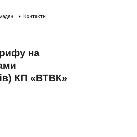
мадян
Контакти
арифу на
дами
ів) КП «ВТВК»