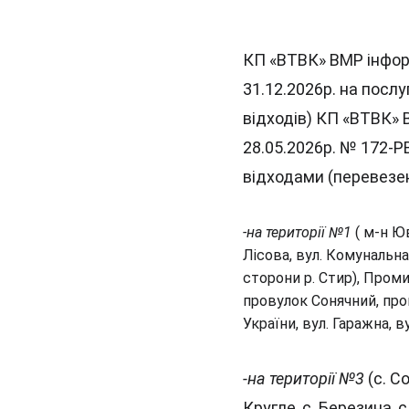
КП «ВТВК» ВМР інформ
31.12.2026р. на посл
відходів) КП «ВТВК» В
28.05.2026р. № 172-Р
відходами (перевезен
-на території №1
 ( м-н Ю
Лісова, вул. Комунальна,
сторони р. Стир), Пром
провулок Сонячний, пров
України, вул. Гаражна, в
-на території №3
 (с. С
Кругле, с. Березина, 