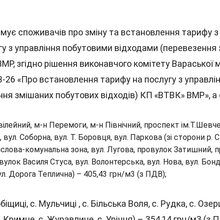
ує споживачів про зміну та встановлення тарифу з 0
угу з управління побутовими відходами (перевезення
МР, згідно рішення виконавчого комітету Вараської м
В-26 «Про встановлення тарифу на послугу з управлі
ня змішаних побутових відходів) КП «ВТВК» ВМР», а 
вілейний, м-н Перемоги, м-н Північний, проспект ім.Т.Шевчен
 вул.
Соборна, вул. Т. Боровця, вул. Паркова (зі сторони р. С
ислова-комунальна зона, вул. Лугова, провулок Затишний, 
улок Василя Стуса, вул. Волонтерська, вул. Нова, вул. Бонд
ул. Дорога Теплична) – 405,43 грн/м3 (з ПДВ);
обіщиці, с. Мульчиці , с. Більська Воля, с. Рудка, с. Озерці
с. Кримне, с. Журавлине, с. Уріччя) – 354,14 грн/м3 (з