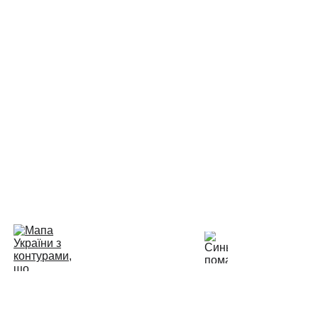
міни: 
0672364649
  Kyivstar;  
0509444553
  Vodafone
лічильникам (розподільчі по квартирах): 
0675556542
о оплаті комунальних послуг (населення): 
0675556547
КП "ВТВК" 