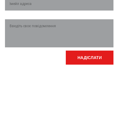
Повідомлення*
НАДІСЛАТИ
Графік роботи:
Пн-Чт з 8:00 до 17:15
ВМР
Пт з 8:00 до 16:00
Обідня перерва з 12:00 до 13:00
Вихідні дні: субота, неділя