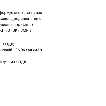
ормує споживачів про 
водовідведення, згідно 
овлення тарифів на 
 КП «ВТВК» ВМР з 
м3 з ПДВ
;
ізацій - 
36,96 грн./м3 з 
48 грн./м3 з ПДВ
.