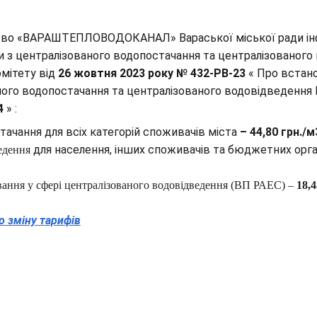
тво «ВАРАШТЕПЛОВОДОКАНАЛ» Вараської міської ради інф
ги з централізованого водопостачання та централізованого 
мітету від 
26 жовтня 2023 року № 432-РВ-23
 « Про встан
ного водопостачання та централізованого водовідведення
4 
» :
тачання для всіх категорій споживачів міста 
– 44,80 грн./
 для населення, інших споживачів та бюджетних орган
едення
вання у сфері централізованого водовідведення (ВП РАЕС) – 
18,
о зміну тарифів