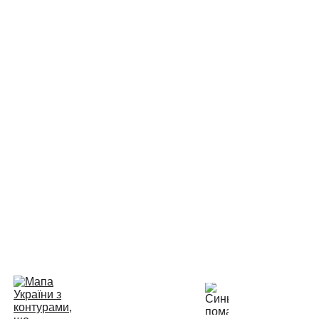
: (03636)23865
міни: 
0672364649
  Kyivstar;  
0509444553
  Vodafone
лічильникам (розподільчі по квартирах): 
0675556542
о оплаті комунальних послуг (населення): 
0675556547
КП "ВТВК" 