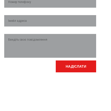
Імейл*
Повідомлення*
НАДІСЛАТИ
Графік роботи:
Пн-Чт з 8:00 до 17:15
ВМР
Пт з 8:00 до 16:00
Обідня перерва з 12:00 до 13:00