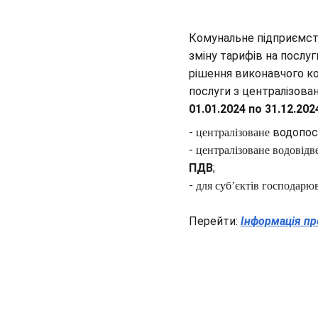
Комунальне підприємс
зміну тарифів на послу
рішення виконавчого ко
послуги з централізова
01.01.2024 по 31.12.202
-
 водопос
централізоване
-
централізоване водовідв
ПДВ
;
-
для суб’єктів господарю
Перейти:
Інформація пр