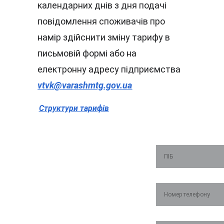
календарних днів з дня подачі 
повідомлення споживачів про 
намір здійснити зміну тарифу в 
письмовій формі або на 
електронну адресу підприємства 
vtvk@varashmtg.gov.ua
Структури тарифів
Тримаєм
ПІБ*
о зв'язок
Номер телефону*
Імейл*