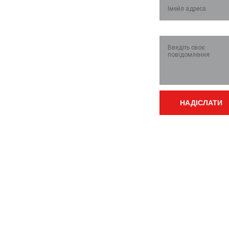
Приймальня: (03636)23865
Повідомлення*
Начальник зміни: 
0672364649
  Kyivstar;  
0509444553
  Vodafone
Майстер по лічильникам 
(розподільчі по 
НАДІСЛАТИ
квартирах): 
0675556542
Email:
Бухгалтер по оплаті 
vtvk@varashmt
комунальних послуг 
g.gov.ua
(населення): 
0675556547