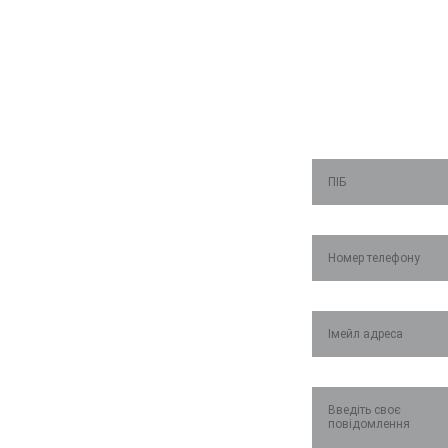
Тримаєм
ПІБ*
о зв'язок
Номер телефону*
Імейл*
Приймальня: (03636)23865
Повідомлення*
Начальник зміни: 
0672364649
  Kyivstar;  