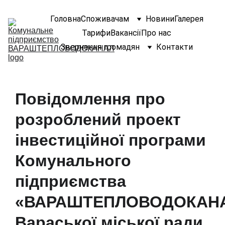
Головна
Споживачам
Новини
Галерея
Тарифи
Вакансії
Про нас
Звернення громадян
Контакти
Повідомлення про
розроблений проект
інвестиційної програми
Комунального
підприємства
«ВАРАШТЕПЛОВОДОКАН
Вараської міської ради