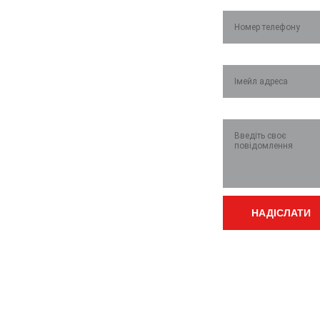
о зв'язок
Номер телефону*
Імейл*
Приймальня: (03636)23865
Повідомлення*
Начальник зміни: 
0672364649
  Kyivstar;  
0509444553
  Vodafone
Майстер по лічильникам 
(розподільчі по 
НАДІСЛАТИ
квартирах): 
0675556542
Email:
Бухгалтер по оплаті 
vtvk@varashmt
комунальних послуг 
g.gov.ua
(населення): 
0675556547